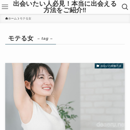
出会いたい人必見！本当に出会える
方法をご紹介‼
ホーム
モテる女
モテる女
– tag –
出会いの攻略方法