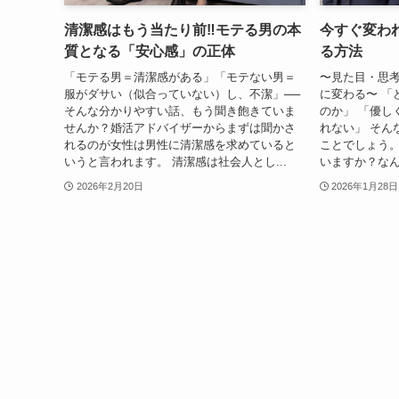
清潔感はもう当たり前‼モテる男の本
今すぐ変わ
質となる「安心感」の正体
る方法
「モテる男＝清潔感がある」「モテない男＝
〜見た目・思
服がダサい（似合っていない）し、不潔」──
に変わる〜 「
そんな分かりやすい話、もう聞き飽きていま
のか」 「優し
せんか？婚活アドバイザーからまずは聞かさ
れない」 そん
れるのが女性は男性に清潔感を求めていると
ことでしょう。
いうと言われます。 清潔感は社会人とし...
いますか？なん
2026年2月20日
2026年1月28日