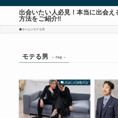
出会いたい人必見！本当に出会え
方法をご紹介‼
ホーム
モテる男
モテる男
– tag –
出会いの攻略方法