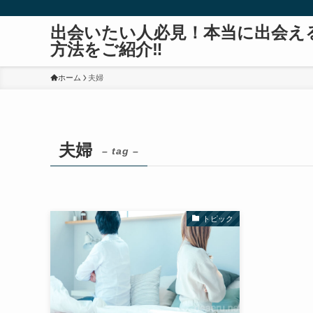
出会いたい人必見！本当に出会え
方法をご紹介‼
ホーム
夫婦
夫婦
– tag –
トピック