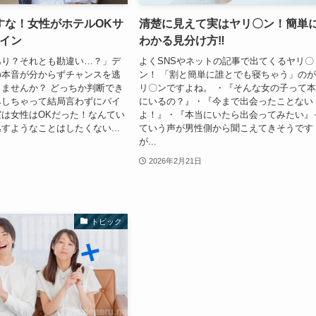
すな！女性がホテルOKサ
清楚に見えて実はヤリ〇ン！簡単
サイン
わかる見分け方‼
あり？それとも勘違い…？」デ
よくSNSやネットの記事で出てくるヤリ〇
の本音が分からずチャンスを逃
ン！ 「割と簡単に誰とでも寝ちゃう」の
ませんか？ どっちか判断でき
リ〇ンですよね。 ・『そんな女の子って
みしちゃって結局言わずにバイ
にいるの？』・『今まで出会ったことない
は女性はOKだった！なんてい
よ！』・『本当にいたら出会ってみたい』
すようなことはしたくない...
ていう声が男性側から聞こえてきそうです
が...
2026年2月21日
トピック