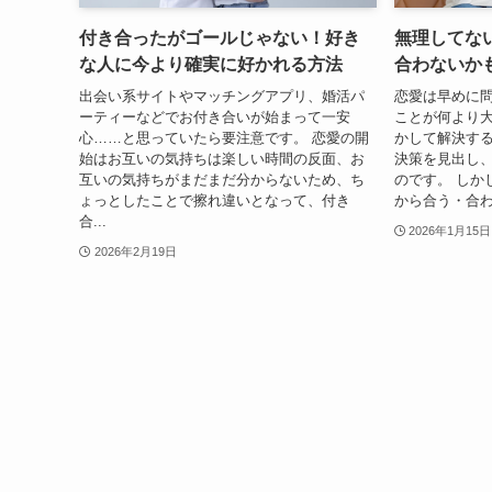
付き合ったがゴールじゃない！好き
無理してな
な人に今より確実に好かれる方法
合わないか
出会い系サイトやマッチングアプリ、婚活パ
恋愛は早めに
ーティーなどでお付き合いが始まって一安
ことが何より
心……と思っていたら要注意です。 恋愛の開
かして解決する
始はお互いの気持ちは楽しい時間の反面、お
決策を見出し
互いの気持ちがまだまだ分からないため、ち
のです。 しか
ょっとしたことで擦れ違いとなって、付き
から合う・合わ
合...
2026年1月15日
2026年2月19日