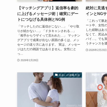
【マッチングアプリ】返信率を劇的
絶対に見逃
に上げるメッセージ術｜確実にデー
インとNG
トにつなげる具体例とNG例
「これって脈
ート中、女性
「マッチしたのに返信がこない…」「やり取
した経験はあり
りが続かない…」「ドタキャンされる…」
なくて、尻込
「相手からウザイって言われた…」 マッチン
バイ…。でも実
グアプリで成果が出ない原因の多くは、メッ
うチャンスを逃
セージの送り方にあります。 実は、メッセー
ジはただの雑談ではありません。女性にと
2026年2月23日
っ...
2026年2月28日
出会いの攻略方法