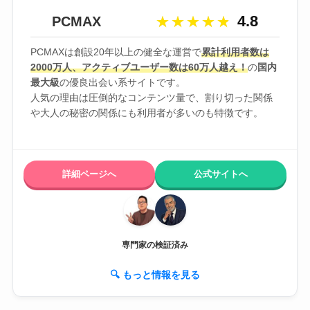
4.8
PCMAX
★★★★★
★★★★★
PCMAXは創設20年以上の健全な運営で
累計利用者数は
2000万人、アクティブユーザー数は60万人越え！
の
国内
最大級
の優良出会い系サイトです。
人気の理由は圧倒的なコンテンツ量で、割り切った関係
や大人の秘密の関係にも利用者が多いのも特徴です。
詳細ページへ
公式サイトへ
専門家の検証済み
🔍 もっと情報を見る