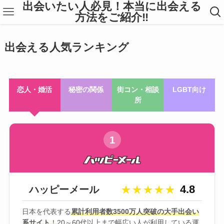
出会いたい人必見！本当に出会える
方法をご紹介‼
出会える人気ランキング
恋人・婚活
秘密の関係
街コン・相談
LGBT向け
所
1
4.8
ハッピーメール
★★★★★
★★★★★
日本を代表する
累計利用者数3500万人突破の大手出会い
系サイト
！
20～60代以上まで幅広い人が利用している運