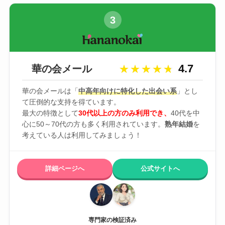
3
4.7
華の会メール
★★★★★
★★★★★
華の会メールは「
中高年向けに特化した出会い系
」とし
て圧倒的な支持を得ています。
最大の特徴として
30代以上の方のみ利用でき、
40代を中
心に50～70代の方も多く利用されています。
熟年結婚
を
考えている人は利用してみましょう！
詳細ページへ
公式サイトへ
専門家の検証済み