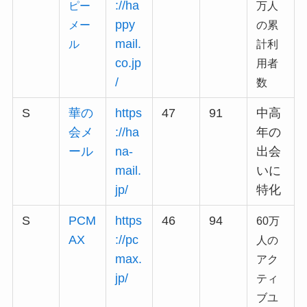
://ha
ピー
万人
ppy
メー
の累
mail.
ル
計利
co.jp
用者
/
数
S
華の
https
47
91
中高
会メ
://ha
年の
ール
na-
出会
mail.
いに
jp/
特化
S
PCM
https
46
94
60万
AX
://pc
人の
max.
アク
jp/
ティ
ブユ