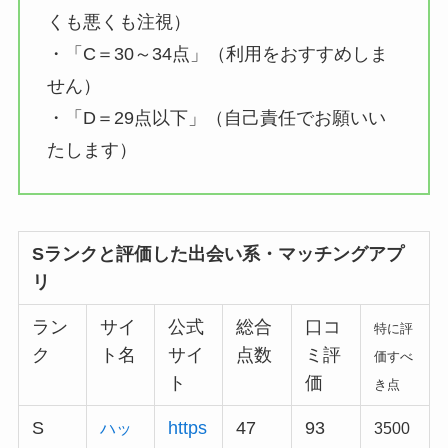
くも悪くも注視）
・「C＝30～34点」（利用をおすすめしま
せん）
・「D＝29点以下」（自己責任でお願いい
たします）
Sランクと評価した出会い系・マッチングアプ
リ
ラン
サイ
公式
総合
口コ
特に評
ク
ト名
サイ
点数
ミ評
価すべ
ト
価
き点
S
https
47
93
ハッ
3500