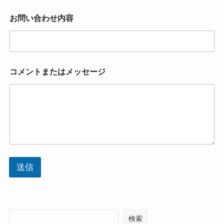
せ
内
お問い合わせ内容
容
メ
ー
ル
ア
コメントまたはメッセージ
ド
レ
ス
送信
検索