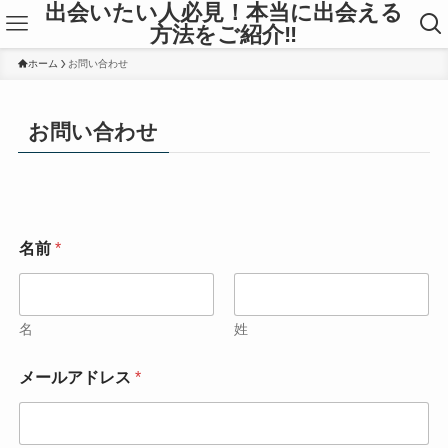
出会いたい人必見！本当に出会える
方法をご紹介‼
ホーム
お問い合わせ
お問い合わせ
メ
名前
*
ー
ル
ア
ド
レ
名
姓
ス
お
メールアドレス
*
問
い
合
わ