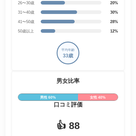
26〜30歳
20%
31〜40歳
30%
41〜50歳
28%
50歳以上
12%
平均年齢
33歳
男女比率
男性 60%
女性 40%
口コミ評価
👍
88