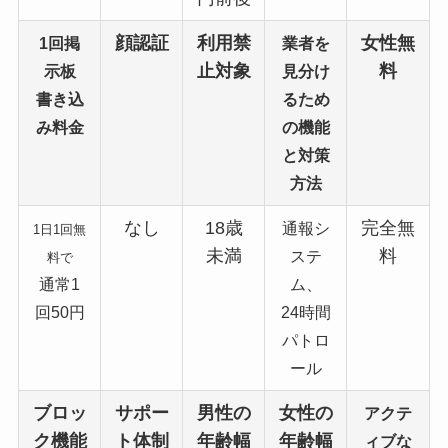
顔認証
利用禁
女性無
1回掲
業者を
止対象
料
示板
見分け
書き込
るため
み料金
の機能
と対策
方法
なし
18歳
完全無
通報シ
1日1回無
未満
料
ステ
料で
通常1
ム、
回50円
24時間
パトロ
ール
ブロッ
サポー
男性の
女性の
アクテ
ク機能
ト体制
年齢幅
年齢幅
ィブな