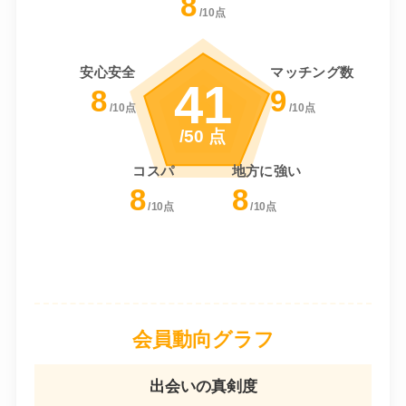
8
/10点
安心安全
マッチング数
41
8
9
/10点
/10点
/50 点
コスパ
地方に強い
8
8
/10点
/10点
会員動向グラフ
出会いの真剣度