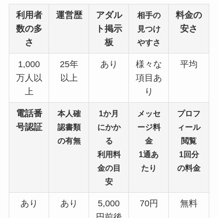
利用者
運営歴
アダル
料金の
相手の
数の多
ト掲示
安さ
見つけ
さ
板
やすさ
1,000
25年
あり
様々な
平均
万人以
以上
項目あ
上
り
電話番
本人確
1か月
メッセ
プロフ
号認証
認書類
にかか
ージ料
ィール
の有無
る
金
閲覧
利用料
1通あ
1回分
金の目
たり
の料金
安
あり
あり
5,000
70円
無料
円前後