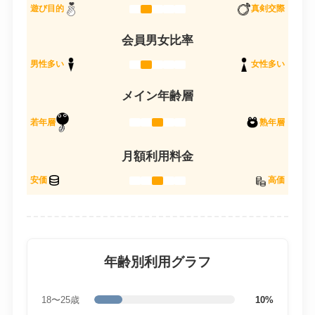
遊び目的
真剣交際
会員男女比率
男性多い
女性多い
メイン年齢層
若年層
熟年層
月額利用料金
安価
高価
年齢別利用グラフ
18〜25歳
10%