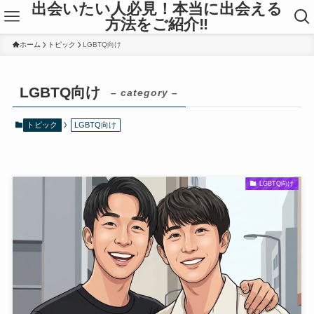
出会いたい人必見！本当に出会える
方法をご紹介‼
ホーム
トピック
LGBTQ向け
LGBTQ向け
– category –
トピック
LGBTQ向け
LGBTQ向け