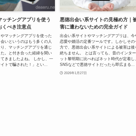
マッチングアプリを使う
悪徳出会い系サイトの見極め方｜
おくべき注意点
害に遭わないための完全ガイド
トやマッチングアプリを使った
出会い系サイトやマッチングアプリは、今
出会いというのはもう多くの人
恋愛や婚活の定番ツールです。しかしその
おり、マッチングアプリを通じ
方で、悪徳出会い系サイトによる被害は後
した。と付き合った経緯を聞い
絶ちません。 とは言っても、昔のインタ
てきましたよね。 しかし、一
ット黎明期に比べればネット時代が定着し
イトで騙された！」とい...
SNSなどで悪徳サイトだったら即広まる...
2026年1月27日