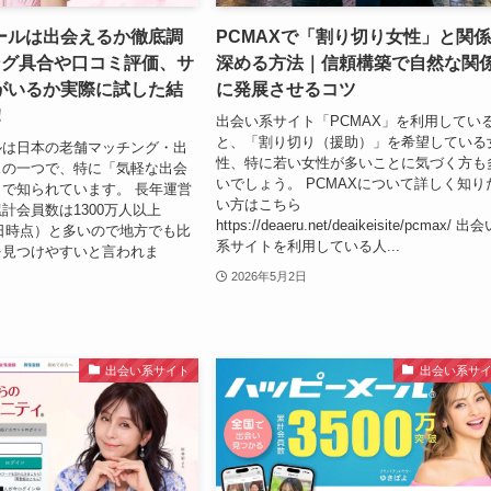
ールは出会えるか徹底調
PCMAXで「割り切り女性」と関
ング具合や口コミ評価、サ
深める方法｜信頼構築で自然な関
がいるか実際に試した結
に発展させるコツ
！
出会い系サイト「PCMAX」を利用してい
と、「割り切り（援助）」を希望している
ルは日本の老舗マッチング・出
性、特に若い女性が多いことに気づく方も
スの一つで、特に「気軽な出会
いでしょう。 PCMAXについて詳しく知り
で知られています。 長年運営
い方はこちら
計会員数は1300万人以上
https://deaeru.net/deaikeisite/pcmax/ 出
月3日時点）と多いので地方でも比
系サイトを利用している人...
を見つけやすいと言われま
2026年5月2日
出会い系サイト
出会い系サ