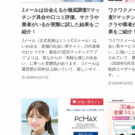
Jメールは出会えるか徹底調査‼マッ
ワクワクメ
チング具合や口コミ評価、サクラや
査‼マッチ
業者がいるか実際に試した結果をご
クラや業者
紹介！
果をご紹介
Jメール（正式名称はミントC!Jメール）は、
ワクワクメー
いわゆる「老舗の出会い系サイト」の代表格
会い系サービ
のひとつです。最近の“恋活マッチングアプ
い」に強いこと
リ”よりは、昔ながらの「気軽な感じの出会
されていて、累
い」に寄った雰囲気があります。 Jメールは
（2026年5
運営歴が20年以上続いていて、新しいサイ...
較的ユーザー
す。...
2026年5月17日
2026年5月8日
出会い系サイト