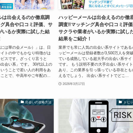
ルは出会えるのか徹底調
ハッピーメールは出会えるのか徹
ング具合や口コミ評価、サ
調査‼マッチング具合や口コミ評価
がいるか実際に試した結
サクラや業者がいるか実際に試し
！
結果をご紹介！
式には華の会メール）」は、日
業界でも常に人気の出会い系サイトである
サイトの中でもかなり特徴がは
ッピーメールは登録者数が3,500万人を突
ービスです。ざっくり言うと
ている成熟している超大手の出会い系サイ
出会い系」です。 30代以上の
です。 もう説明不要の大手出会い系サイ
ということで若い人の利用をあ
あり、この業界を引っ張っている存在とも
ことで、中高年やご年配の...
えるでしょう。 出会い系サイトでどこ...
2026年3月17日
出会いの攻略方法
トピ