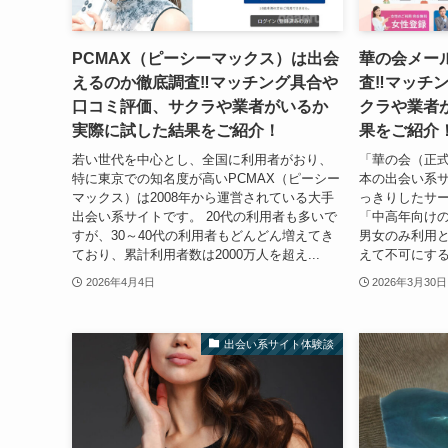
PCMAX（ピーシーマックス）は出会
華の会メー
えるのか徹底調査‼マッチング具合や
査‼マッチ
口コミ評価、サクラや業者がいるか
クラや業者
実際に試した結果をご紹介！
果をご紹介
若い世代を中心とし、全国に利用者がおり、
「華の会（正
特に東京での知名度が高いPCMAX（ピーシー
本の出会い系
マックス）は2008年から運営されている大手
っきりしたサ
出会い系サイトです。 20代の利用者も多いで
「中高年向けの
すが、30～40代の利用者もどんどん増えてき
男女のみ利用
ており、累計利用者数は2000万人を超え...
えて不可にする
2026年4月4日
2026年3月30日
出会い系サイト体験談