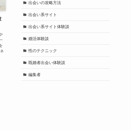
出会いの攻略方法
出会い系サイト
被
出会い系サイト体験談
や
婚活体験談
一
を
性のテクニック
ーネ
、
既婚者出会い体験談
編集者