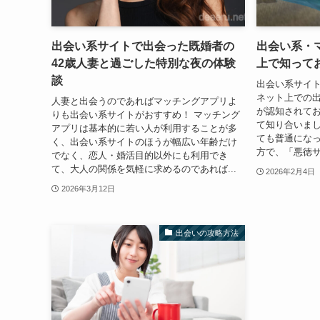
出会い系サイトで出会った既婚者の
出会い系・
42歳人妻と過ごした特別な夜の体験
上で知って
談
出会い系サイ
ネット上での
人妻と出会うのであればマッチングアプリよ
が認知されて
りも出会い系サイトがおすすめ！ マッチング
て知り合いま
アプリは基本的に若い人が利用することが多
ても普通になっ
く、出会い系サイトのほうが幅広い年齢だけ
方で、「悪徳サ
でなく、恋人・婚活目的以外にも利用でき
て、大人の関係を気軽に求めるのであれば...
2026年2月4日
2026年3月12日
出会いの攻略方法