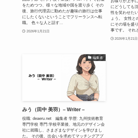
お喋りが上手
をためつつ、様々な地域や国を渡り歩く その
にどうしても沈
後、旅行代理店に勤めたが趣味の旅行は仕事
性を笑わせた
にしたくないということでフリーランスへ転
ょう。 女性と
職。 色々な人と話す...
にその場を盛
事です。 それ
2026年1月21日
2026年1月21日
編集者
みう（田中 美羽）– Writer –
役職: deaeru.net 編集者 学歴: 九州技術教育
専門学校 専門:学校卒業後、地元のデザイン会
社に就職し、さまざまなデザインを学びまし
た。 その後、出会いを求めてマッチングアプ