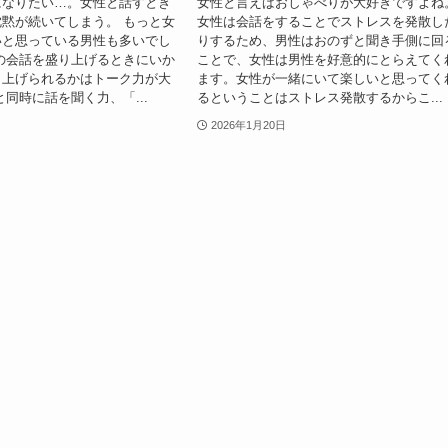
になりたい…。女性と話すとき
女性と言えばおしゃべりが大好きですよね
黙が続いてしまう。 もっと女
女性は会話をすることでストレスを発散し
いと思っている男性も多いでし
りするため、男性はおのずと聞き手側に回
の会話を盛り上げるときにいか
ことで、女性は男性を好意的にとらえてく
り上げられるかはトーク力が大
ます。女性が一緒にいて楽しいと思ってく
と同時に話を聞く力、「...
るということはストレス発散するからこ...
2026年1月20日