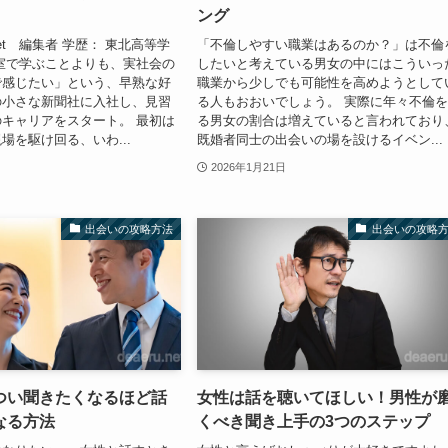
ング
u.net 編集者 学歴： 東北高等学
「不倫しやすい職業はあるのか？」は不倫
室で学ぶことよりも、実社会の
したいと考えている男女の中にはこういっ
で感じたい」という、早熟な好
職業から少しでも可能性を高めようとして
の小さな新聞社に入社し、見習
る人もおおいでしょう。 実際に年々不倫
キャリアをスタート。 最初は
る男女の割合は増えていると言われており
場を駆け回る、いわ...
既婚者同士の出会いの場を設けるイベン...
2026年1月21日
出会いの攻略方法
出会いの攻略
つい聞きたくなるほど話
女性は話を聴いてほしい！男性が
なる方法
くべき聞き上手の3つのステップ