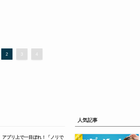
2
3
4
人気記事
】アプリ上で一目ぼれ！「ノリで