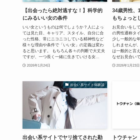
【出会ったら絶対逃すな！】科学的
34歳男性、
にみるいい女の条件
もちょっと
いい女というものは何でしょうか？人によっ
お見合いをして
ては見た目、キャリア、スタイル、自分に合
の男性通称タイ
った性格、常にニコニコしている精神性など
少し一般的な
様々な理由や条件で「いい女」の定義は変わ
しれませんが
ると思います。 もちろん各々の判断で大丈夫
は一般的と言え
ですが、一つ長く一緒に生きていける女...
なぜお見合いで1
2026年1月24日
2026年1月23日
出会い系サイト体験談
出会い系サイトでヤリ捨てされた勘
トウチャン（