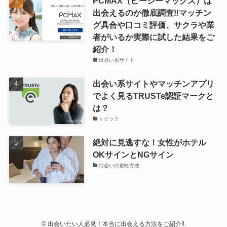
PCMAX（ピーシーマックス）は
出会えるのか徹底調査‼マッチン
グ具合や口コミ評価、サクラや業
者がいるか実際に試した結果をご
紹介！
出会い系サイト
出会い系サイトやマッチンアプリ
でよく見るTRUSTe認証マークと
は？
トピック
絶対に見逃すな！女性がホテル
OKサインとNGサイン
出会いの攻略方法
©
出会いたい人必見！本当に出会える方法をご紹介‼.