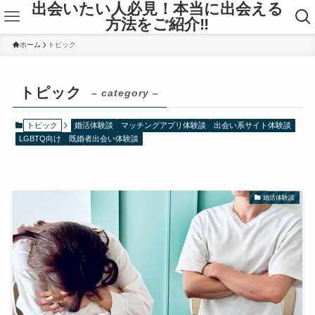
出会いたい人必見！本当に出会える
方法をご紹介‼
ホーム
トピック
トピック
– category –
トピック
婚活体験談
マッチングアプリ体験談
出会い系サイト体験談
LGBTQ向け
既婚者出会い体験談
婚活体験談